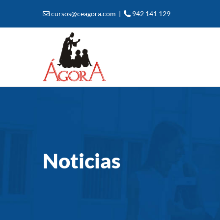
Saltar
cursos@ceagora.com
|
942 141 129
al
contenido
Noticias